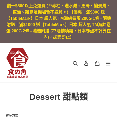
跳
劃一$500以上免運費 ( **赤柱、淺水灣、馬灣、愉景灣、
到
東涌、離島及機場暫不送貨。) 【優惠：滿$800 送
內
【TableMark】日本 超人氣 TM海綿卷蛋 200G 1條 - 隨機
容
附送｜滿$1000 送【TableMark】日本 超人氣 TM海綿卷
蛋 200G 2條 - 隨機附送 (77酒精噴霧，日本卷蛋不計算在
內)，送完即止】
搜尋
登入
購物車
商
Dessert 甜點類
品
系
排序方式