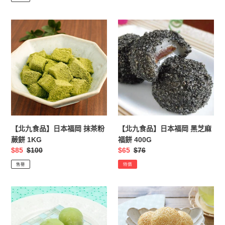
1KG
【北
【北
九
九
食
食
品】
品】
日
日
本
本
福
福
岡
岡
抹
黑
茶
芝
【北九食品】日本福岡 抹茶粉
【北九食品】日本福岡 黑芝麻
粉
麻
蕨餅 1KG
福餅 400G
蕨
福
售
$85
定
$100
售
$65
定
$76
餅
餅
價
價
價
價
售罄
特價
1KG
400G
【北
【北
九
九
食
食
品】
品】