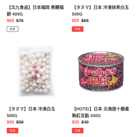
糖
白
【北九食品】日本福岡 黑糖福
【タヌマ】日本 冷凍抹茶白玉
福
玉
餅 400G
500G
餅
500G
售
$65
定
$76
售
$55
定
$65
400G
價
價
價
價
售罄
特價
【タ
【HOTEi】
ヌ
日
マ】
本
日
北
本
海
冷
道
凍
十
白
勝
玉
產
500G
熟
【タヌマ】日本 冷凍白玉
【HOTEi】日本 北海道十勝產
紅
500G
熟紅豆餡 430G
豆
售
$50
定
$58
售
$35
定
$40
餡
價
價
價
價
特價
特價
430G