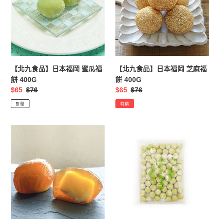
日
日
本
本
福
福
岡
岡
蜜
芝
瓜
麻
【北九食品】日本福岡 蜜瓜福
【北九食品】日本福岡 芝麻福
福
福
餅 400G
餅 400G
餅
餅
售
$65
定
$76
售
$65
定
$76
400G
400G
價
價
價
價
售罄
特價
【北
【タ
九
ヌ
食
マ】
品】
日
日
本
本
冷
福
凍
岡
抹
黑
茶