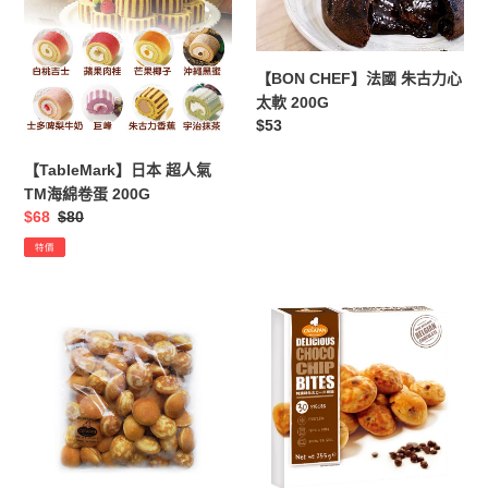
400G
超
國
人
朱
氣
古
【BON CHEF】法國 朱古力心
TM
力
太軟 200G
海
心
定
$53
綿
太
價
卷
軟
【TableMark】日本 超人氣
蛋
200G
TM海綿卷蛋 200G
200G
售
$68
定
$80
價
價
特價
【Creapan】
【Creapan】
超
比
迷
利
你
時
班
特
戟
濃
(雞
朱
蛋
古