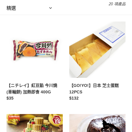
20 項產品
列
:
【ニ
【GO!YO!】
チ
日
レ
本
イ】
芝
紅
士
豆
蛋
餡
糕
今
12PCS
川
燒
【ニチレイ】紅豆餡 今川燒
【GO!YO!】日本 芝士蛋糕
(車
(車輪餅) 加熱即食 400G
12PCS
輪
定
$35
定
$132
餅)
價
價
加
熱
【TableMark】
【BON
即
日
CHEF】
食
本
法