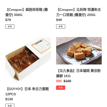
仔)
力
500G
一
【Creapan】超迷你班戟 (雞
【Creapan】比利時 特濃朱古
口
蛋仔) 500G
力一口班戟 (雞蛋仔) 255G
班
定
$78
定
$49
戟
價
價
售罄
售罄
(雞
蛋
仔)
【GO!YO!】
【北
255G
日
九
本
食
朱
品】
古
日
力
本
【北九食品】日本福岡 黃豆粉
蛋
福
蕨餅 1KG
糕
岡
售
$85
定
$100
12PCS
黃
價
價
豆
特價
【GO!YO!】日本 朱古力蛋糕
粉
12PCS
蕨
定
$130
餅
價
售罄