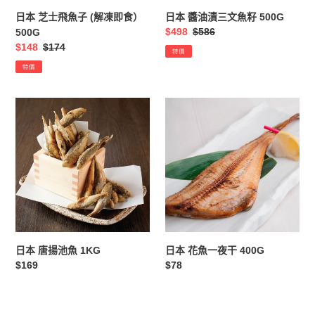
即
500G
日本 芝士飛魚子 (解凍即食）
日本 醬油漬三文魚籽 500G
食）
售
$498
定
$586
500G
500G
價
價
售
$148
定
$174
特價
價
價
特價
日
日
本
本
唐
花
揚
魚
池
一
魚
夜
1KG
干
400G
日本 唐揚池魚 1KG
日本 花魚一夜干 400G
定
$169
定
$78
價
價