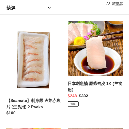
28 項產品
列
:
【Seamate】
日
刺
本
身
劍
級
魚
火
楠
焰
原
赤
條
魚
去
片
皮
(生
1K
日本劍魚楠 原條去皮 1K (生食
食
(生
用）
用)
食
售
$248
定
$292
2
用）
【Seamate】刺身級 火焰赤魚
價
價
售罄
Packs
片 (生食用) 2 Packs
定
$100
價