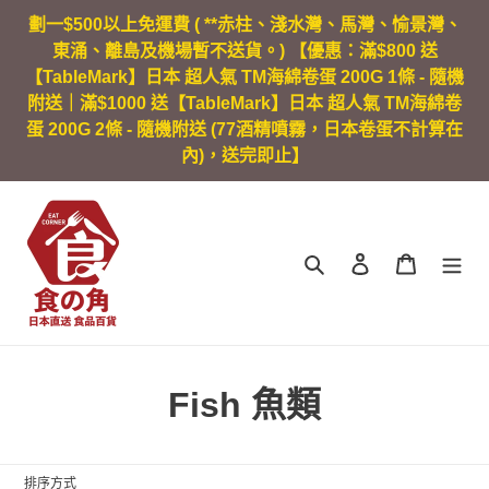
跳
劃一$500以上免運費 ( **赤柱、淺水灣、馬灣、愉景灣、
到
東涌、離島及機場暫不送貨。) 【優惠：滿$800 送
內
【TableMark】日本 超人氣 TM海綿卷蛋 200G 1條 - 隨機
容
附送｜滿$1000 送【TableMark】日本 超人氣 TM海綿卷
蛋 200G 2條 - 隨機附送 (77酒精噴霧，日本卷蛋不計算在
內)，送完即止】
搜尋
登入
購物車
商
Fish 魚類
品
系
排序方式