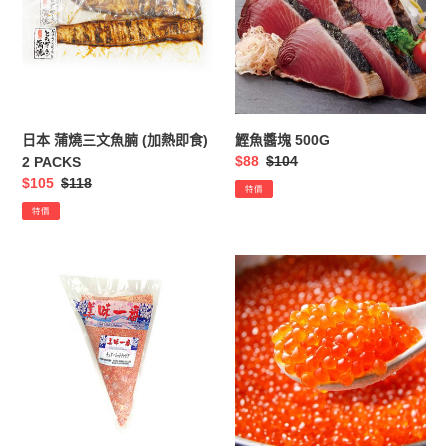
三
500G
文
魚
腩
(加
熱
日本 蒲燒三文魚腩 (加熱即食)
鰹魚醬塊 500G
即
售
$88
定
$104
2 PACKS
食)
價
價
售
$105
定
$118
特價
2
價
價
特價
PACKS
日
日
本
本
芝
醬
士
油
飛
漬
魚
三
子
文
(解
魚
凍
籽