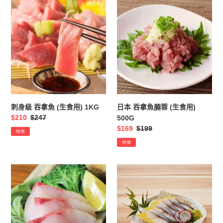
刺
日
身
本
級
吞
吞
拿
拿
魚
魚
腩
(生
蓉
食
(生
用)
食
1KG
用)
刺身級 吞拿魚 (生食用) 1KG
日本 吞拿魚腩蓉 (生食用)
500G
售
$210
定
$247
500G
價
價
售
$169
定
$199
特價
價
價
特價
日
【AZUMA】
本
日
油
本
甘
希
魚
靈