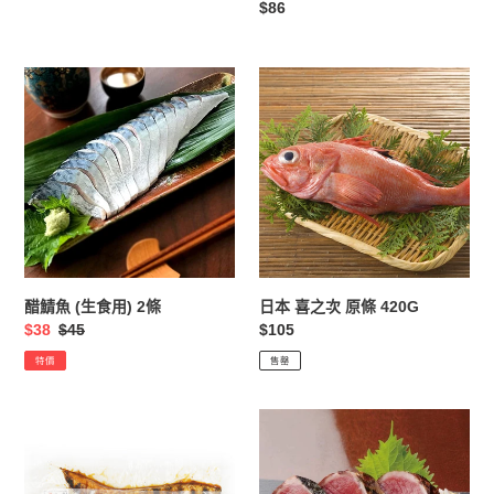
價
定
$86
用)
價
2
Packs
醋
日
鯖
本
魚
喜
(生
之
食
次
用)
原
2
條
條
420G
醋鯖魚 (生食用) 2條
日本 喜之次 原條 420G
售
$38
定
$45
定
$105
價
價
價
特價
售罄
日
鰹
本
魚
蒲
醬
燒
塊