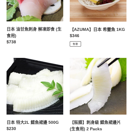
刺
魚
身
1KG
解
凍
即
日本 油甘魚刺身 解凍即食 (生
【AZUMA】日本 希靈魚 1KG
食
定
$346
食用)
(生
價
定
$738
售罄
食
價
用)
日
【阪
本
膳】
特
刺
大
身
2L
級
鰈
鰈
魚
魚
裙
裙
邊
邊
500G
片
日本 特大2L 鰈魚裙邊 500G
【阪膳】刺身級 鰈魚裙邊片
(生
定
$230
(生食用) 2 Packs
食