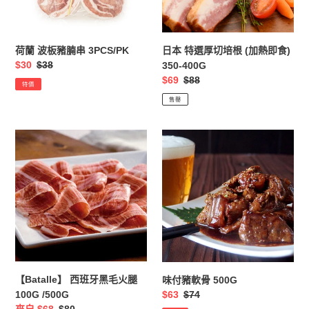
3PCS/PK
根
(加
熱
荷蘭 波板豬腩串 3PCS/PK
日本 特選厚切培根 (加熱即食)
即
售
$30
定
$38
350-400G
食)
價
價
售
$69
定
$88
特價
350-
價
價
售罄
400G
【Batalle】
味
西
付
班
豬
牙
軟
黑
骨
毛
500G
火
腿
100G
/500G
【Batalle】 西班牙黑毛火腿
味付豬軟骨 500G
售
$63
定
$74
100G /500G
價
價