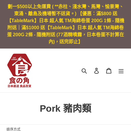
跳
劃一$500以上免運費 ( **赤柱、淺水灣、馬灣、愉景灣、
到
東涌、離島及機場暫不送貨。) 【優惠：滿$800 送
內
【TableMark】日本 超人氣 TM海綿卷蛋 200G 1條 - 隨機
容
附送｜滿$1000 送【TableMark】日本 超人氣 TM海綿卷
蛋 200G 2條 - 隨機附送 (77酒精噴霧，日本卷蛋不計算在
內)，送完即止】
搜尋
登入
購物車
商
Pork 豬肉類
品
系
排序方式