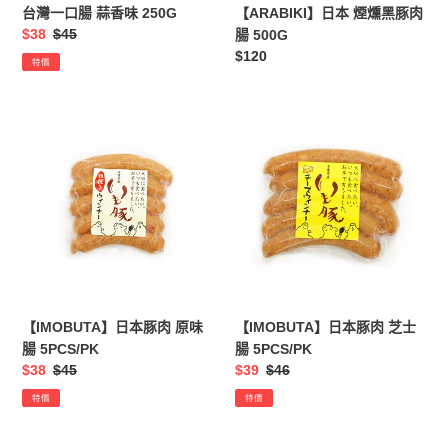
500G
台灣一口腸 蒜香味 250G
【ARABIKI】日本 煙燻黑豚肉
售
$38
定
$45
腸 500G
價
價
定
$120
特價
價
【IMOBUTA】
【IMOBUTA】
日
日
本
本
豚
豚
肉
肉
原
芝
味
士
腸
腸
5PCS/PK
5PCS/PK
【IMOBUTA】日本豚肉 原味
【IMOBUTA】日本豚肉 芝士
腸 5PCS/PK
腸 5PCS/PK
售
$38
定
$45
售
$39
定
$46
價
價
價
價
特價
特價