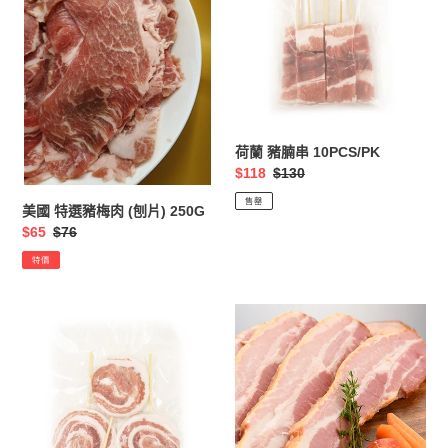
選
腩
豬
串
梅
10PCS/PK
肉
(刨
片)
250G
荷蘭 豬腩串 10PCS/PK
售
$118
定
$130
價
價
售罄
美國 特選豬梅肉 (刨片) 250G
售
$65
定
$76
價
價
特價
荷
日
蘭
本
波
特
板
選
豬
厚
腩
切
串
培