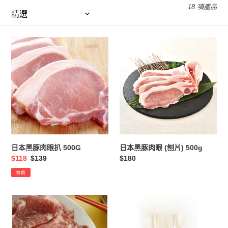
18 項產品
列
:
日
日
本
本
黑
黑
豚
豚
肉
肉
眼
眼
扒
(刨
500G
片)
500g
日本黑豚肉眼扒 500G
日本黑豚肉眼 (刨片) 500g
售
$118
定
$139
定
$180
價
價
價
特價
美
荷
國
蘭
特
豬