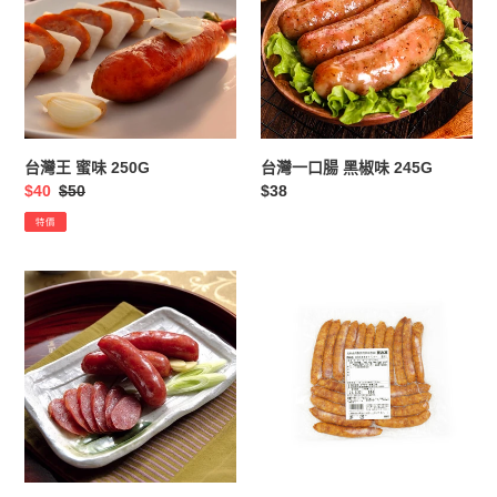
蜜
口
味
腸
250G
黑
椒
味
245G
台灣王 蜜味 250G
台灣一口腸 黑椒味 245G
售
$40
定
$50
定
$38
價
價
價
特價
台
【ARABIKI】
灣
日
一
本
口
煙
腸
燻
蒜
黑
香
豚
味
肉
250G
腸