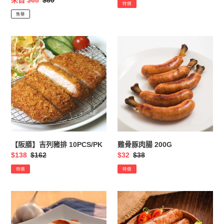
售
來自 $68
定
$80
特價
價
價
售罄
【阪
雞
膳】
骨
吉
豚
列
肉
豬
腸
排
200G
10PCS/PK
【阪膳】吉列豬排 10PCS/PK
雞骨豚肉腸 200G
售
$138
定
$162
售
$32
定
$38
價
價
價
價
特價
特價
台
台
灣
灣
王
一